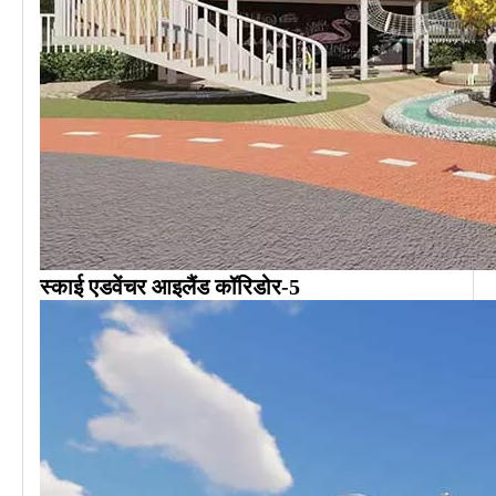
स्काई एडवेंचर आइलैंड कॉरिडोर-5