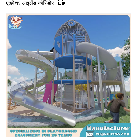
एडवेंचर आइलैंड कॉरिडोर