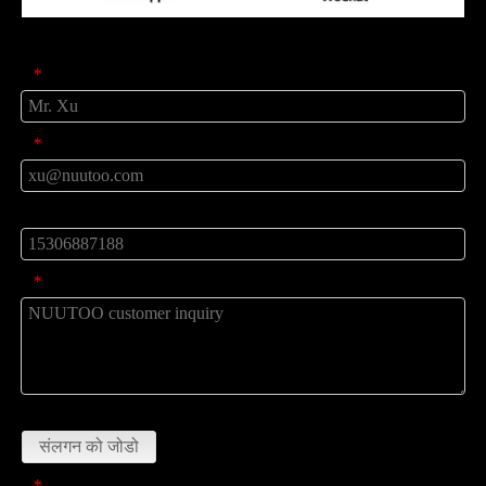
प्रॉडक्ट पूछताछ
नाम
*
मेल
*
टेलीफ़ोन
संदेश
*
डालना
संलगन को जोडो
कोड सत्यापित करें
*