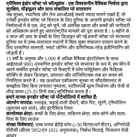
प्रीमियम इंडोर सॉफ्ट प्ले सॉल्यूशंस - एक विश्वसनीय वैश्विक निर्माता द्वारा
सुरक्षित, मॉड्यूलर और लाभ-संचालित प्ले वातावरण
जब सुरक्षा, स्थायित्व और तेज आरओआई सबसे ज्यादा मायने रखते हैं, तो
टर्नकी इनडोर सॉफ्ट प्ले सिस्टम के लिए दुनिया के अग्रणी इनडोर सॉफ्ट प्ले
निर्माताओं में से एक, लेटू को चुनें, जो अंतरिक्ष दक्षता और बच्चों की भागीदारी
को अधिकतम करते हुए अंतरराष्ट्रीय मानकों को पूरा करता है। 6 महीने से
8 साल की उम्र के बच्चों के लिए डिज़ाइन की गई हमारी सॉफ्ट प्ले संरचनाएं
दुनिया भर में उच्च-यातायात स्थानों में चिंता मुक्त संचालन प्रदान करने के
लिए प्रमाणित सामग्री, स्मार्ट ज़ोनिंग और वाणिज्यिक-ग्रेड इंजीनियरिंग को
जोड़ती हैं।
15 वर्षों के अनुभव और 1,000 से अधिक वैश्विक इंस्टॉलेशन के साथ
आईएसओ 9001-प्रमाणित इनडोर सॉफ्ट प्ले सप्लायर के रूप में, हम चीन में
अपने समर्पित इनडोर सॉफ्ट प्ले फैक्ट्री में फोम फॉर्मूलेशन और फैब्रिक
सोर्सिंग से लेकर डिजाइन, उत्पादन और लॉजिस्टिक्स तक हर कदम को
नियंत्रित करते हैं। यह ऊर्ध्वाधर एकीकरण सुरक्षा या सौंदर्यशास्त्र से
समझौता किए बिना लगातार गुणवत्ता, प्रतिस्पर्धी मूल्य निर्धारण और तेजी से
लीड समय (25-35 दिनों तक) सुनिश्चित करता है।
हमारे मानक इनडोर सॉफ्ट प्ले पोर्टफोलियो में शामिल हैं:
अंतर्भाग मापदंड:
स्लाइड, चढ़ाई वाली दीवारें, बॉल पिट, सुरंगें, ट्रैम्पोलिन
(मुलायम धार वाले), और इंटरैक्टिव पैनल
कार्यात्मक क्षेत्र:
बच्चों के लिए क्षेत्र, सक्रिय क्षेत्र, शांत कोने और माता-
पिता के लिए लाउंज
संरक्षा विशेषताएं:
उच्च घनत्व ईपीई फोम (≥30 किग्रा/वर्ग मीटर), अग्निरोधी
पीवीसी (बीएस 5852/एन 1021 अनुपालक), निर्बाध सिलाई, फिसलन रोधी
आधार