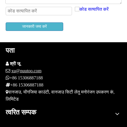
जानकारी जमा करें
पता

श्री जू

xu@nuutoo.com

+86 15306887188

+86 15306887188

वानजाउ, योंगजिया काउंटी, वानजाउ सिटी लेतु मनोरंजन उपकरण कं,
लिमिटेड
त्वरित सम्पक