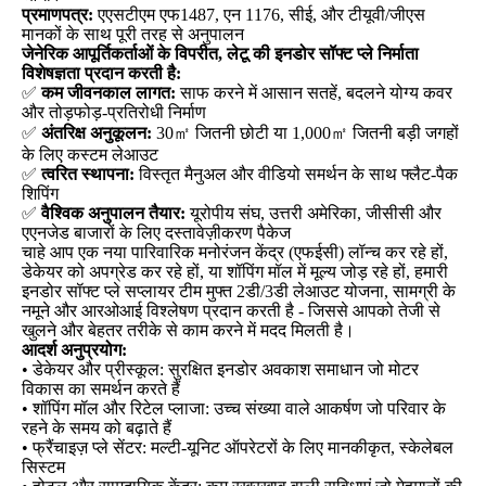
प्रमाणपत्र:
एएसटीएम एफ1487, एन 1176, सीई, और टीयूवी/जीएस
मानकों के साथ पूरी तरह से अनुपालन
जेनेरिक आपूर्तिकर्ताओं के विपरीत, लेटू की इनडोर सॉफ्ट प्ले निर्माता
विशेषज्ञता प्रदान करती है:
✅
कम जीवनकाल लागत:
साफ करने में आसान सतहें, बदलने योग्य कवर
और तोड़फोड़-प्रतिरोधी निर्माण
✅
अंतरिक्ष अनुकूलन:
30㎡ जितनी छोटी या 1,000㎡ जितनी बड़ी जगहों
के लिए कस्टम लेआउट
✅
त्वरित स्थापना:
विस्तृत मैनुअल और वीडियो समर्थन के साथ फ्लैट-पैक
शिपिंग
✅
वैश्विक अनुपालन तैयार:
यूरोपीय संघ, उत्तरी अमेरिका, जीसीसी और
एएनजेड बाजारों के लिए दस्तावेज़ीकरण पैकेज
चाहे आप एक नया पारिवारिक मनोरंजन केंद्र (एफईसी) लॉन्च कर रहे हों,
डेकेयर को अपग्रेड कर रहे हों, या शॉपिंग मॉल में मूल्य जोड़ रहे हों, हमारी
इनडोर सॉफ्ट प्ले सप्लायर टीम मुफ्त 2डी/3डी लेआउट योजना, सामग्री के
नमूने और आरओआई विश्लेषण प्रदान करती है - जिससे आपको तेजी से
खुलने और बेहतर तरीके से काम करने में मदद मिलती है।
आदर्श अनुप्रयोग:
• डेकेयर और प्रीस्कूल: सुरक्षित इनडोर अवकाश समाधान जो मोटर
विकास का समर्थन करते हैं
• शॉपिंग मॉल और रिटेल प्लाजा: उच्च संख्या वाले आकर्षण जो परिवार के
रहने के समय को बढ़ाते हैं
• फ्रैंचाइज़ प्ले सेंटर: मल्टी-यूनिट ऑपरेटरों के लिए मानकीकृत, स्केलेबल
सिस्टम