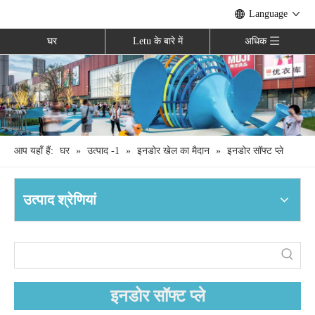
Language
घर
Letu के बारे में
अधिक
आप यहाँ हैं:
घर
»
उत्पाद -1
»
इनडोर खेल का मैदान
»
इनडोर सॉफ्ट प्ले
उत्पाद श्रेणियां
इनडोर सॉफ्ट प्ले