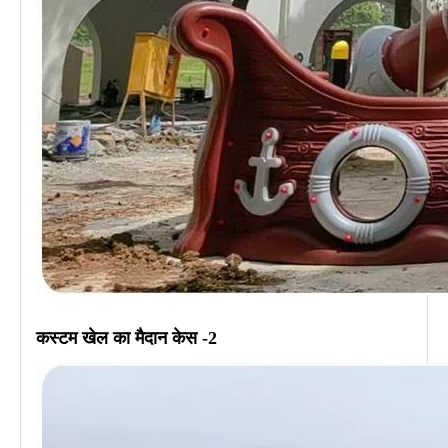
कस्टम
खेल का मैदान
केस -2