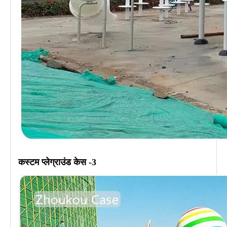
कस्टम
प्लेग्राउंड
केस -3