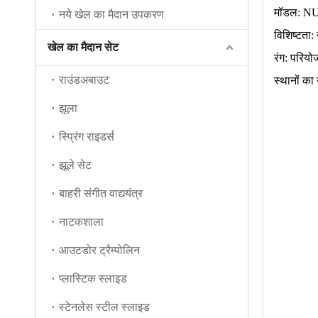
मॉडल: N
नये खेल का मैदान उपकरण
विशिष्टता
खेल का मैदान सेट
रंग: परियो
राउंडअबाउट
स्थानों का
झूला
स्प्रिंग राइडर्स
झूले सेट
बाहरी संगीत वाद्ययंत्र
नाटकशाला
आउटडोर ट्रैम्पोलिन
प्लास्टिक स्लाइड
स्टेनलेस स्टील स्लाइड