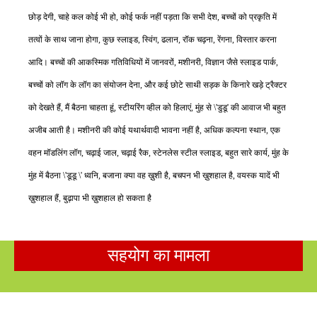
छोड़ देगी, चाहे कल कोई भी हो, कोई फर्क नहीं पड़ता कि सभी देश, बच्चों को प्रकृति में
तत्वों के साथ जाना होगा, कुछ स्लाइड, स्विंग, ढलान, रॉक चढ़ना, रेंगना, विस्तार करना
आदि। बच्चों की आकस्मिक गतिविधियों में जानवरों, मशीनरी, विज्ञान जैसे स्लाइड पार्क,
बच्चों को लॉग के लॉग का संयोजन देना, और कई छोटे साथी सड़क के किनारे खड़े ट्रैक्टर
को देखते हैं, मैं बैठना चाहता हूं, स्टीयरिंग व्हील को हिलाएं, मुंह से \'डुडू' की आवाज भी बहुत
अजीब आती है। मशीनरी की कोई यथार्थवादी भावना नहीं है, अधिक कल्पना स्थान, एक
वहन मॉडलिंग लॉग, चढ़ाई जाल, चढ़ाई रैक, स्टेनलेस स्टील स्लाइड, बहुत सारे कार्य, मुंह के
मुंह में बैठना \'डूडू \' ध्वनि, बजाना क्या वह ख़ुशी है, बचपन भी ख़ुशहाल है, वयस्क यादें भी
ख़ुशहाल हैं, बुढ़ापा भी ख़ुशहाल हो सकता है
सहयोग का मामला