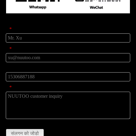
प्रॉडक्ट पूछताछ
नाम
*
मेल
*
टेलीफ़ोन
संदेश
*
डालना
संलगन को जोडो