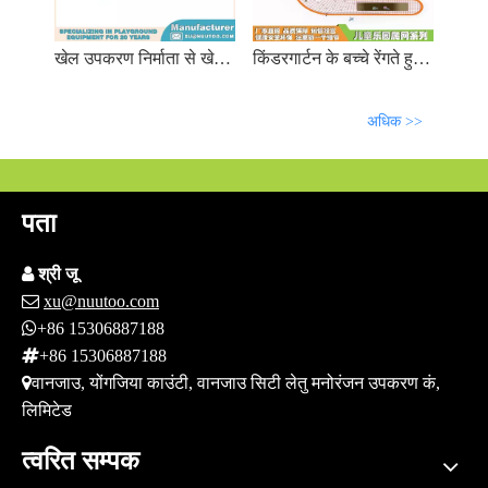
खेल उपकरण निर्माता से खेल का मैदान पर्वतारोही आउटडोर मज़ा को बढ़ाता है
किंडरगार्टन के बच्चे रेंगते हुए आउटडोर बच्चों के खेलने के उपकरण, बच्चों के चढ़ने वाले फ़्रेम स्टेनलेस स्टील स्लाइड ड्रिल होल
अधिक >>
पता

श्री जू

xu@nuutoo.com

+86 15306887188

+86 15306887188

वानजाउ, योंगजिया काउंटी, वानजाउ सिटी लेतु मनोरंजन उपकरण कं,
लिमिटेड
त्वरित सम्पक