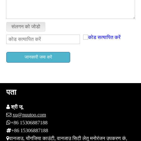
संलगन को जोडो
जानकारी जमा करें
पता

श्री जू

xu@nuutoo.com

+86 15306887188

+86 15306887188

वानजाउ, योंगजिया काउंटी, वानजाउ सिटी लेतु मनोरंजन उपकरण कं,