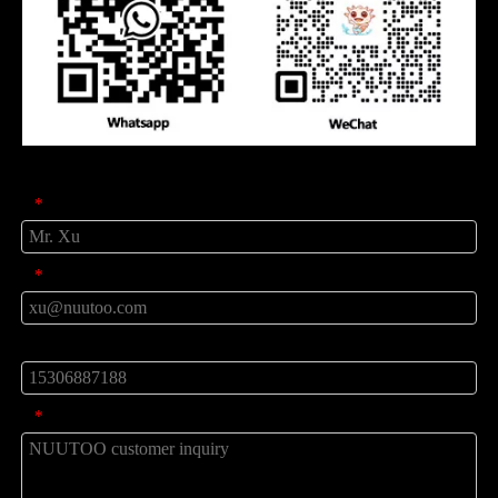
प्रॉडक्ट पूछताछ
नाम
*
मेल
*
टेलीफ़ोन
संदेश
*